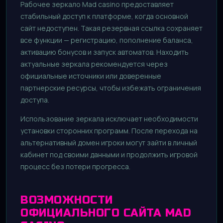
Рабочее зеркало Mad casino предоставляет
стабильный доступ к платформе, когда основной
сайт недоступен. Такая резервная ссылка сохраняет
все функции — регистрацию, пополнение баланса,
активацию бонусов и запуск автоматов. Находить
актуальные зеркала рекомендуется через
официальные источники или доверенные
партнерские ресурсы, чтобы избежать ограничения
доступа.
Использование зеркала исключает необходимости
установки сторонних программ. После перехода на
альтернативный домен игроки могут зайти в личный
кабинет под своими данными и продолжить игровой
процесс без потери прогресса.
ВОЗМОЖНОСТИ
ОФИЦИАЛЬНОГО САЙТА MAD