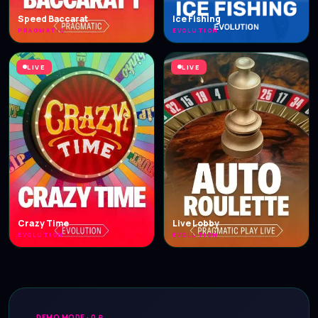
Speed Baccarat
Ice Fishing
PRAGMATIC
EVOLUTION
LIVE
LIVE
Crazy Time
Live Lobby
EVOLUTION
EVOLUTION
DEMO MODE · 0 ₽