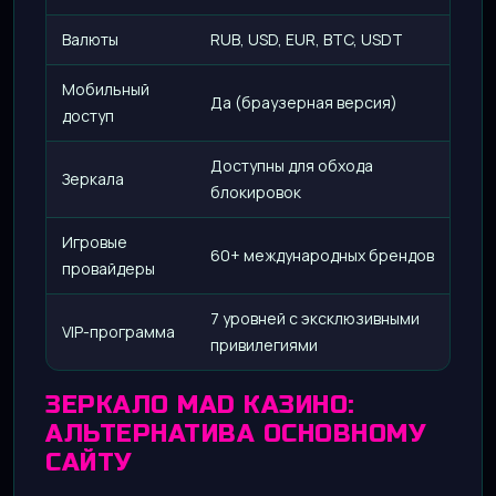
Валюты
RUB, USD, EUR, BTC, USDT
Мобильный
Да (браузерная версия)
доступ
Доступны для обхода
Зеркала
блокировок
Игровые
60+ международных брендов
провайдеры
7 уровней с эксклюзивными
VIP-программа
привилегиями
ЗЕРКАЛО MAD КАЗИНО:
АЛЬТЕРНАТИВА ОСНОВНОМУ
САЙТУ