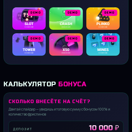
DEMO
DEMO
DEMO
DEMO
DEMO
DEMO
КАЛЬКУЛЯТОР
БОНУСА
СКОЛЬКО ВНЕСЁТЕ НА СЧЁТ?
Двигай слайдер — увидишь итоговую сумму с бонусом 100% и
количество фриспинов
10 000 ₽
ДЕПОЗИТ