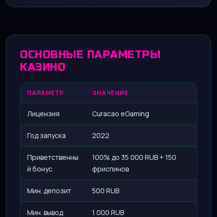
ОСНОВНЫЕ ПАРАМЕТРЫ
КАЗИНО
ПАРАМЕТР
ЗНАЧЕНИЕ
Лицензия
Curacao eGaming
Год запуска
2022
MA
Приветственны
100% до 35 000 RUB + 150
й бонус
фриспинов
Мин. депозит
500 RUB
Мин. вывод
1 000 RUB