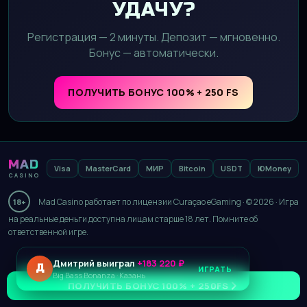
УДАЧУ?
Регистрация — 2 минуты. Депозит — мгновенно.
Бонус — автоматически.
ПОЛУЧИТЬ БОНУС 100% + 250 FS
MAD
Visa
MasterCard
МИР
Bitcoin
USDT
ЮMoney
CASINO
Mad Casino работает по лицензии Curaçao eGaming · © 2026 · Игра
18+
на реальные деньги доступна лицам старше 18 лет. Помните об
ответственной игре.
Дмитрий выиграл
+183 220 ₽
Д
ИГРАТЬ
Big Bass Bonanza · Казань
ПОЛУЧИТЬ БОНУС 100% + 250FS