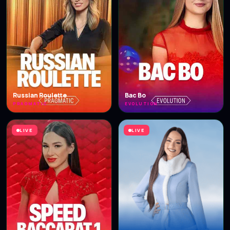
Russian Roulette
Bac Bo
PRAGMATIC
EVOLUTION
LIVE
LIVE