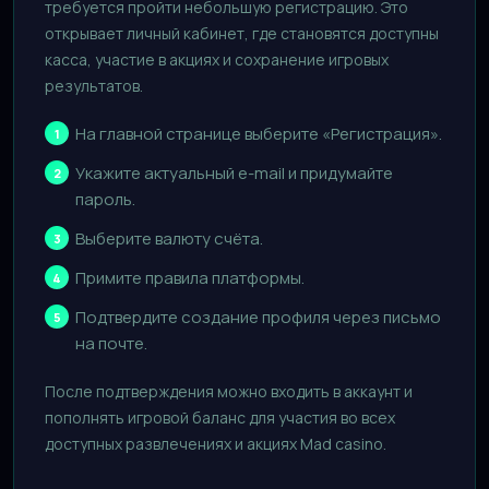
требуется пройти небольшую регистрацию. Это
открывает личный кабинет, где становятся доступны
касса, участие в акциях и сохранение игровых
результатов.
На главной странице выберите «Регистрация».
Укажите актуальный e-mail и придумайте
пароль.
Выберите валюту счёта.
Примите правила платформы.
Подтвердите создание профиля через письмо
на почте.
После подтверждения можно входить в аккаунт и
пополнять игровой баланс для участия во всех
доступных развлечениях и акциях Mad casino.