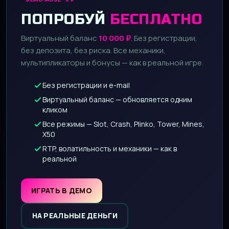
ПОПРОБУЙ
БЕСПЛАТНО
Виртуальный баланс
10 000 ₽
. Без регистрации,
без депозита, без риска. Все механики,
мультипликаторы и бонусы — как в реальной игре.
Без регистрации и e-mail
Виртуальный баланс — обновляется одним
кликом
Все режимы — Slot, Crash, Plinko, Tower, Mines,
X50
RTP, волатильность и механики — как в
реальной
ИГРАТЬ В ДЕМО
НА РЕАЛЬНЫЕ ДЕНЬГИ