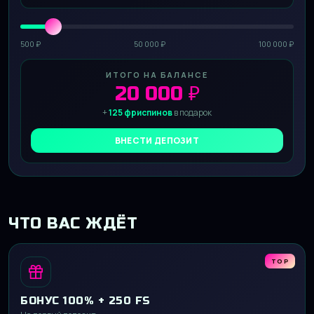
500 ₽
50 000 ₽
100 000 ₽
ИТОГО НА БАЛАНСЕ
20 000 ₽
+
125 фриспинов
в подарок
ВНЕСТИ ДЕПОЗИТ
ЧТО ВАС ЖДЁТ
TOP
БОНУС 100% + 250 FS