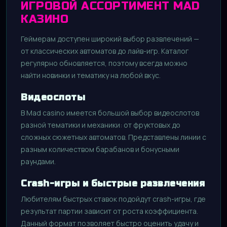
ИГРОВОЙ АССОРТИМЕНТ MAD
КАЗИНО
Геймерам доступен широкий выбор развлечений —
от классических автоматов до лайв-игр. Каталог
регулярно обновляется, поэтому всегда можно
найти новинки и тематику на любой вкус.
Видеослоты
В Mad casino имеется большой выбор видеослотов
разной тематики и механики: от фруктовых до
сложных сюжетных автоматов. Представлены линии с
разным количеством барабанов и бонусными
раундами.
Crash-игры и быстрые развлечения
Любителям быстрых ставок подойдут crash-игры, где
результат партии зависит от роста коэффициента.
Данный формат позволяет быстро оценить удачу и